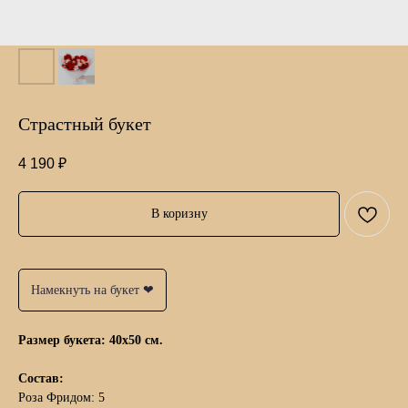
Страстный букет
4 190
₽
В коризну
Намекнуть на букет ❤
Размер букета: 40х50 см.
Состав:
Роза Фридом: 5