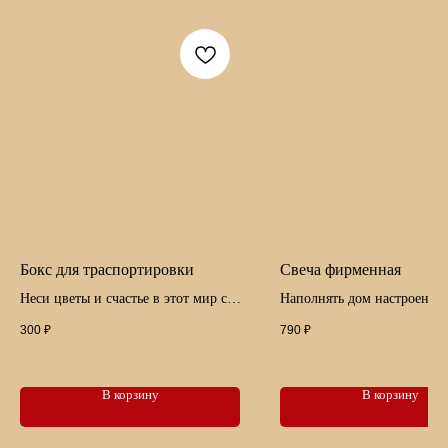
Укажите ваш номер телефона, а мы вам перезвоним
›
+7
Уникальные букеты для особых моментов
+7 (962) 321-30-21
г.Чебоксары, ул. Фёдора Гладкова, 15а
buket.chuvashki@yandex.ru
Бокс для траспортировки
Свеча фирменная
Мы на картах:
Неси цветы и счастье в этот мир с
Наполнять дом настроение
комфортом
волшебством просто
300
₽
790
₽
Политика конфиденциальности
ИП Герасимова А.А
ИНН 212802453265
design by pchp
ОГРНИП 323210000056809
В корзину
В корзину