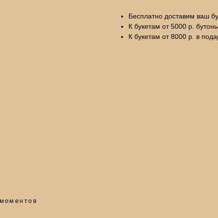
Бесплатно доставим ваш бу
К букетам от 5000 р. бутон
К букетам от 8000 р. в под
тов
Цветы:
Для клиент
Розы
Кустовые розы
О нас
Тюльпаны
Диантусы
Отзывы