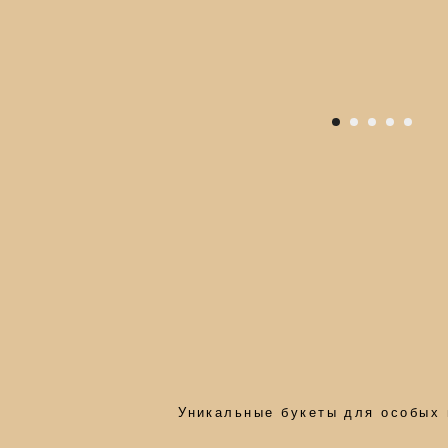
Уникальные букеты для особых момен
Повод:
Получатель:
День рождения
Мама
Комплимент
Бабушка