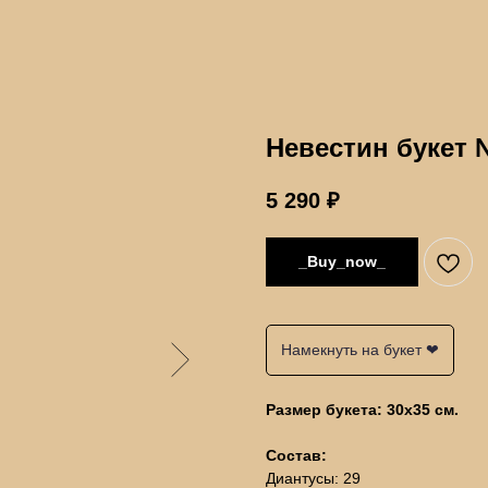
Невестин букет 
5 290
₽
_Buy_now_
Намекнуть на букет ❤
Размер букета: 30х35 см.
Состав:
Диантусы: 29