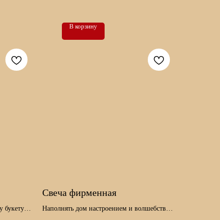
В корзину
Свеча фирменная
у букету
Наполнять дом настроением и волшебством
просто