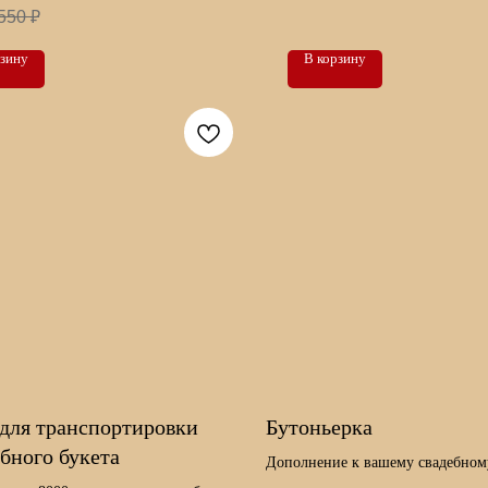
550
₽
рзину
В корзину
 для транспортировки
Бутоньерка
бного букета
Дополнение к вашему свадебном
для жениха