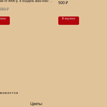
ам от 8000 р. в подарок аква-бокс и
500
₽
ля транспортировки
550
₽
рзину
В корзину
тов
Цветы:
Для клиент
Розы
Кустовые розы
О нас
Тюльпаны
Диантусы
Отзывы
Альстромерии
Пионы
Доставка и о
Эустомы
Гипсофилы
Хризантемы
Герберы
Гортензии
Танацетумы
Маттиолы