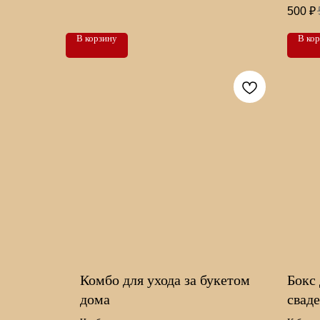
500
₽
В корзину
В ко
Комбо для ухода за букетом
Бокс
дома
сваде