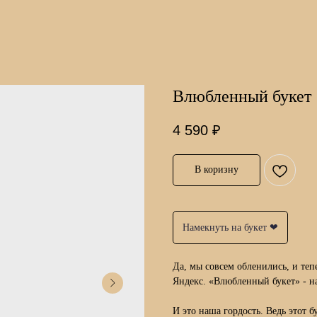
Влюбленный букет
4 590
₽
В коризну
Намекнуть на букет ❤
Да, мы совсем обленились, и те
Яндекс. «Влюбленный букет» - н
И это наша гордость. Ведь этот 