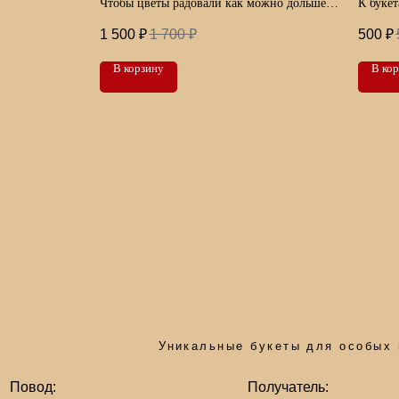
Чтобы цветы радовали как можно дольше,
К букет
им нужны комфортные условия
бокс д
1 500
₽
1 700
₽
500
₽
В корзину
В ко
Уникальные букеты для особых момен
Повод:
Получатель:
День рождения
Мама
Комплимент
Бабушка
Свадьба
Любимая
Юбилей
Родные
Свидание
Подруга
Годовщина
Дочка