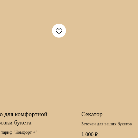
о для комфортной
Секатор
возки букета
Заточен для ваших букетов
к тариф "Комфорт +"
1 000
₽