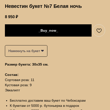
Невестин букет №7 Белая ночь
8 950
₽
_Buy_now_
Намекнуть на букет ❤
Размер букета: 30х35 см.
Поможем с выбором букета
Состав:
Укажите ваш номер телефона, а мы вам перезвоним
Сортовая роза: 11
Кустовая роза: 9
›
+7
Эвкалипт
Бесплатно доставим ваш букет по Чебоксарам
К букетам от 5000 р. бутоньерка в подарок