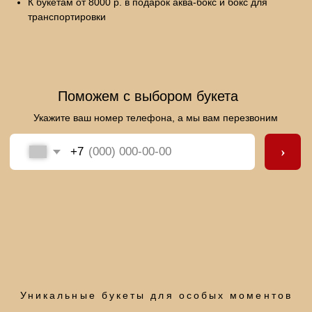
К букетам от 8000 р. в подарок аква-бокс и бокс для
транспортировки
Уникальные букеты для особых моментов
+7 (962) 321-30-21
г.Чебоксары, ул. Фёдора Гладкова, 15а
buket.chuvashki@yandex.ru
Мы на картах:
Политика конфиденциальности
ИП Герасимова А.А
ИНН 212802453265
design by pchp
ОГРНИП 323210000056809